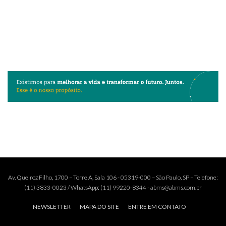
Av. Queiroz Filho, 1700 – Torre A, Sala 106 - 05319-000 – São Paulo, SP – Telefone:
(11) 3833-0023 / WhatsApp: (11) 99220-8344 - abms@abms.com.br
NEWSLETTER
MAPA DO SITE
ENTRE EM CONTATO