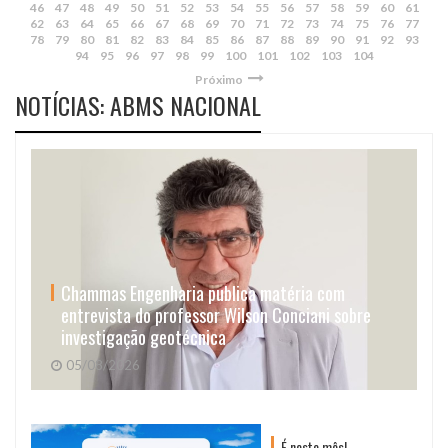
46
47
48
49
50
51
52
53
54
55
56
57
58
59
60
61
62
63
64
65
66
67
68
69
70
71
72
73
74
75
76
77
78
79
80
81
82
83
84
85
86
87
88
89
90
91
92
93
94
95
96
97
98
99
100
101
102
103
104
Próximo
NOTÍCIAS: ABMS NACIONAL
Chammas Engenharia publica matéria com
entrevista do professor Wilson Conciani sobre
investigação geotécnica
05/08/2026
É neste mês!