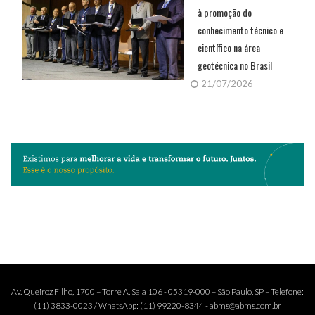
à promoção do
conhecimento técnico e
científico na área
geotécnica no Brasil
21/07/2026
Av. Queiroz Filho, 1700 – Torre A, Sala 106 - 05319-000 – São Paulo, SP – Telefone:
(11) 3833-0023 / WhatsApp: (11) 99220-8344 - abms@abms.com.br