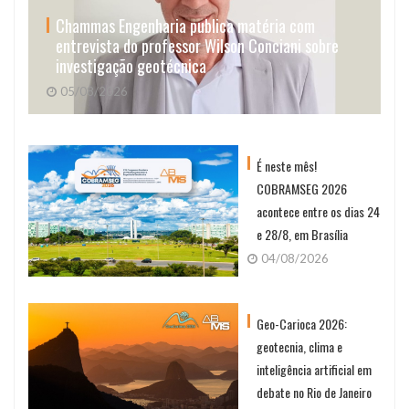
Chammas Engenharia publica matéria com
entrevista do professor Wilson Conciani sobre
investigação geotécnica
05/08/2026
É neste mês!
COBRAMSEG 2026
acontece entre os dias 24
e 28/8, em Brasília
04/08/2026
Geo-Carioca 2026:
geotecnia, clima e
inteligência artificial em
debate no Rio de Janeiro