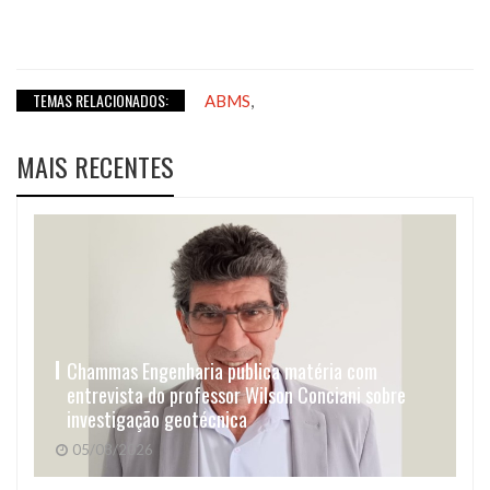
TEMAS RELACIONADOS:
,
ABMS
MAIS RECENTES
Chammas Engenharia publica matéria com
entrevista do professor Wilson Conciani sobre
investigação geotécnica
05/08/2026