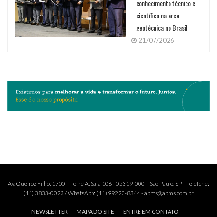
conhecimento técnico e
científico na área
geotécnica no Brasil
21/07/2026
Av. Queiroz Filho, 1700 – Torre A, Sala 106 - 05319-000 – São Paulo, SP – Telefone:
(11) 3833-0023 / WhatsApp: (11) 99220-8344 - abms@abms.com.br
NEWSLETTER
MAPA DO SITE
ENTRE EM CONTATO