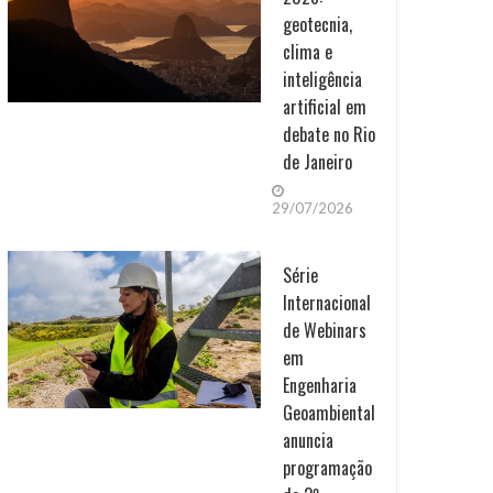
geotecnia,
clima e
inteligência
artificial em
debate no Rio
de Janeiro
29/07/2026
Série
Internacional
de Webinars
em
Engenharia
Geoambiental
anuncia
programação