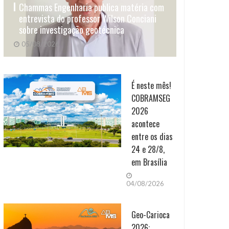
Chammas Engenharia publica matéria com
entrevista do professor Wilson Conciani
sobre investigação geotécnica
05/08/2026
É neste mês!
COBRAMSEG
2026
acontece
entre os dias
24 e 28/8,
em Brasília
04/08/2026
Geo-Carioca
2026: