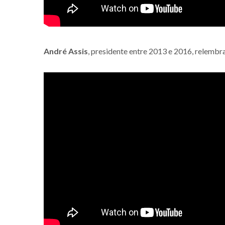
André Assis
, presidente entre 2013 e 2016, relemb