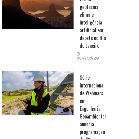
geotecnia,
clima e
inteligência
artificial em
debate no Rio
de Janeiro
29/07/2026
Série
Internacional
de Webinars
em
Engenharia
Geoambiental
anuncia
programação