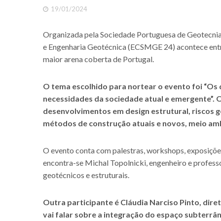
19/01/2024
Organizada pela Sociedade Portuguesa de Geotecnia 
e Engenharia Geotécnica (ECSMGE 24) acontece entre 
maior arena coberta de Portugal.
O tema escolhido para nortear o evento foi “Os 
necessidades da sociedade atual e emergente”. O
desenvolvimentos em design estrutural, riscos ge
métodos de construção atuais e novos, meio ambi
O evento conta com palestras, workshops, exposições e
encontra-se Michal Topolnicki, engenheiro e profess
geotécnicos e estruturais.
Outra participante é Cláudia Narciso Pinto, dire
vai falar sobre a integração do espaço subterrâ