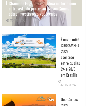
Chammas Engenharia publica matéria com
entrevista do professor Wilson Conciani
sobre investigação geotécnica
05/08/2026
É neste mês!
COBRAMSEG
2026
acontece
entre os dias
24 e 28/8,
em Brasília
04/08/2026
Geo-Carioca
2026: