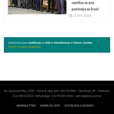
científico na área
geotécnica no Brasil
21/07/2026
Av. Queiroz Filho, 1700 – Torre A, Sala 106 - 05319-000 – São Paulo, SP – Telefone:
(11) 3833-0023 / WhatsApp: (11) 99220-8344 - abms@abms.com.br
NEWSLETTER
MAPA DO SITE
ENTRE EM CONTATO