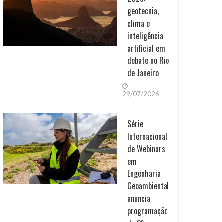
geotecnia,
clima e
inteligência
artificial em
debate no Rio
de Janeiro
29/07/2026
Série
Internacional
de Webinars
em
Engenharia
Geoambiental
anuncia
programação