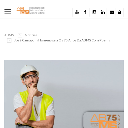
ABMS
Notícias
José Camapum Homenageia Os 75 Anos Da ABMS Com Poema