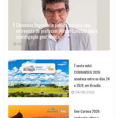
Chammas Engenharia publica matéria com
entrevista do professor Wilson Conciani sobre
investigação geotécnica
05/08/2026
É neste mês!
COBRAMSEG 2026
acontece entre os dias 24
e 28/8, em Brasília
04/08/2026
Geo-Carioca 2026:
geotecnia, clima e